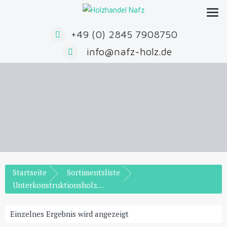
Zum
Inhalt
springen
+49 (0) 2845 7908750
info@nafz-holz.de
Startseite
Sortimentsliste
Unterkonstruktionsholz Sibirische Lärche
Einzelnes Ergebnis wird angezeigt